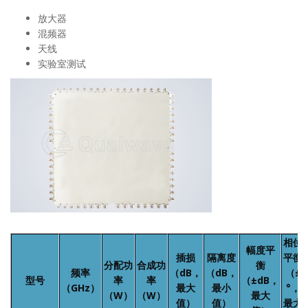
放大器
混频器
天线
实验室测试
相位
幅度平
插损
隔离度
平衡
分配功
合成功
衡
频率
（dB，
（dB，
（±
型号
率
率
（±dB，
（GHz）
最大
最小
°，
（W）
（W）
最大
值）
值）
最大