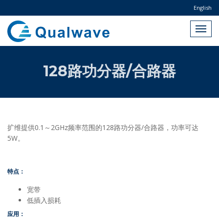
English
128路功分器/合路器
扩维提供0.1～2GHz频率范围的128路功分器/合路器，功率可达
5W。
特点：
宽带
低插入损耗
应用：