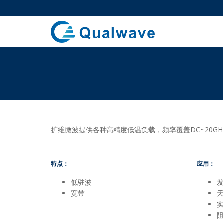
扩维微波提供各种高精度低温负载，频率覆盖DC~20G
特点：
应用：
低驻波
宽带