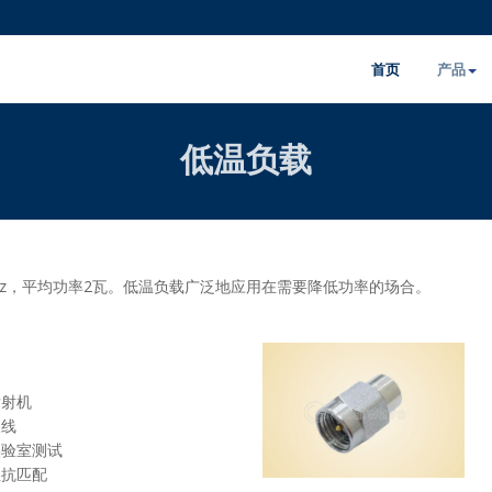
首页
产品
低温负载
Hz，平均功率2瓦。低温负载广泛地应用在需要降低功率的场合。
发射机
天线
实验室测试
阻抗匹配