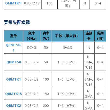
1.2~5（可
QMMTK1
0.85~2.17
100
N
0~4
调）
宽带失配负载
频率
功率
连接
货期
型号
驻波（最大值）
（GHz）
（W）
器
（周）
QBMT50-
DC~8
50
3±0.3
N
0~4
1
N,
QBMT50
0.03~2.2
50
1~6（±7%）
SMA,
0~4
7/16
N,
QBMTK1
0.03~2.2
100
1~6（±7%）
SMA,
0~4
7/16
N,
QBMTK15
0.03~2.2
150
1~6（±7%）
0~4
SMA
N,
QBMTK2
0.03~2.2
200
1~6（±7%）
0~4
SMA