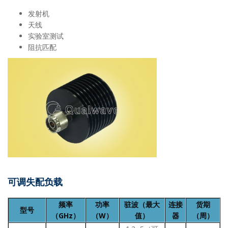
发射机
天线
实验室测试
阻抗匹配
可调失配负载
频率
功率
驻波（最大
连接
货期
型号
（GHz）
（W）
值）
器
（周）