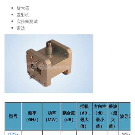
放大器
发射机
实验室测试
雷达
插损
方向性
驻波
频率
功率
耦合度
（dB，
（dB，
（最
型号
波导口
（GHz）
（MW）
（dB）
最大
最小
大
值）
值）
值）
QPS-
WR-